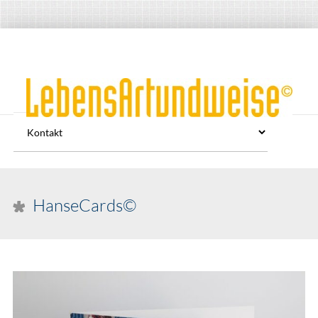
HanseCards©