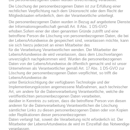
Die personenbezogenen Daten wurden unrechtmäßig verarbeitet.
Die Löschung der personenbezogenen Daten ist zur Erfüllung einer
rechtlichen Verpflichtung nach dem Unionsrecht oder dem Recht der
Mitgliedstaaten erforderlich, dem der Verantwortliche unterliegt.
Die personenbezogenen Daten wurden in Bezug auf angebotene Dienste
der Informationsgesellschaft gemäß Art. 8 Abs. 1 DS-GVO
erhoben.Sofern einer der oben genannten Gründe zutrifft und eine
betroffene Person die Löschung von personenbezogenen Daten, die bei
der LebensArtundweise.de gespeichert sind, veranlassen möchte, kann
sie sich hierzu jederzeit an einen Mitarbeiter des
für die Verarbeitung Verantwortlichen wenden. Der Mitarbeiter der
LebensArtundweise.de wird veranlassen, dass dem Löschverlangen
unverzüglich nachgekommen wird. Wurden die personenbezogenen
Daten von der LebensArtundweise.de öffentlich gemacht und ist unser
Unternehmen als Verantwortlicher gemäß Art. 17 Abs. 1 DS-GVO zur
Löschung der personenbezogenen Daten verpflichtet, so trifft die
LebensArtundweise.de
unter Berücksichtigung der verfügbaren Technologie und der
Implementierungskosten angemessene Maßnahmen, auch technischer
Art, um andere für die Datenverarbeitung Verantwortliche, welche die
veröffentlichten personenbezogenen Daten verarbeiten,
darüber in Kenntnis zu setzen, dass die betroffene Person von diesen
anderen für die Datenverarbeitung Verantwortlichen die Löschung
sämtlicher Links zu diesen personenbezogenen Daten oder von Kopien
oder Replikationen dieser personenbezogenen
Daten verlangt hat, soweit die Verarbeitung nicht erforderlich ist. Der
Mitarbeiter der LebensArtundweise.de wird im Einzelfall das Notwendige
veranlassen.