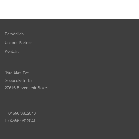
Persönlich
Unsere Partner
Kontakt
Jörg Alex Fot
Seebeckstr. 15
27616 Beverstedt-Bokel
T 04556-9812040
F 04556-9812041