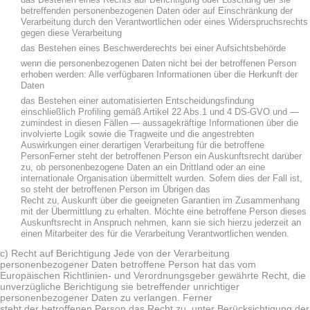
das Bestehen eines Rechts auf Berichtigung oder Löschung der sie
betreffenden personenbezogenen Daten oder auf Einschränkung der
Verarbeitung durch den Verantwortlichen oder eines Widerspruchsrechts
gegen diese Verarbeitung
das Bestehen eines Beschwerderechts bei einer Aufsichtsbehörde
wenn die personenbezogenen Daten nicht bei der betroffenen Person
erhoben werden: Alle verfügbaren Informationen über die Herkunft der
Daten
das Bestehen einer automatisierten Entscheidungsfindung
einschließlich Profiling gemäß Artikel 22 Abs.1 und 4 DS-GVO und —
zumindest in diesen Fällen — aussagekräftige Informationen über die
involvierte Logik sowie die Tragweite und die angestrebten
Auswirkungen einer derartigen Verarbeitung für die betroffene
PersonFerner steht der betroffenen Person ein Auskunftsrecht darüber
zu, ob personenbezogene Daten an ein Drittland oder an eine
internationale Organisation übermittelt wurden. Sofern dies der Fall ist,
so steht der betroffenen Person im Übrigen das
Recht zu, Auskunft über die geeigneten Garantien im Zusammenhang
mit der Übermittlung zu erhalten. Möchte eine betroffene Person dieses
Auskunftsrecht in Anspruch nehmen, kann sie sich hierzu jederzeit an
einen Mitarbeiter des für die Verarbeitung Verantwortlichen wenden.
c) Recht auf Berichtigung Jede von der Verarbeitung
personenbezogener Daten betroffene Person hat das vom
Europäischen Richtlinien- und Verordnungsgeber gewährte Recht, die
unverzügliche Berichtigung sie betreffender unrichtiger
personenbezogener Daten zu verlangen. Ferner
steht der betroffenen Person das Recht zu, unter Berücksichtigung der